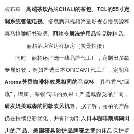
牌布草、
、
高端茶饮品牌CHALI的茶包
TCL的
55寸定
、搭载腾讯视频海量影视点播资源和
制系统智能电视
喜马拉雅听书资源、
等品牌精品。
丽笙专属洗护用品
丽柏酒店客房样板房（实景拍摄）
同时，丽柏还严选一线品牌代工厂，定制出多款
专属好物，例如严选日本ORIGAMI 代工厂，定制和
，具有香气“回
Aroma
芳香
咖啡杯
效果相同的马克杯
流”，增加、深锁气味的效果；严选戴森竞品厂商，
等。据了解，丽柏的产品
研发媲美戴森的
同款吹风机
仍在持续更新优化，并有计划引入
日本咖啡潮牌隅田
的床品保护罩
川的产品、美国寝具防护品牌寝之堡