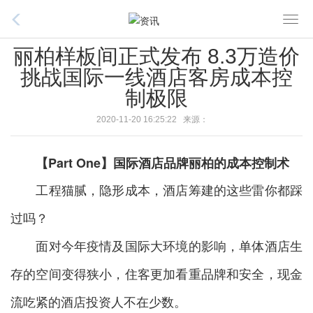
T
o
丽柏样板间正式发布 8.3万造价
g
挑战国际一线酒店客房成本控
g
制极限
l
e
2020-11-20 16:25:22 来源：
n
a
【Part One】
国际酒店品牌丽柏的成本控制术
v
i
工程猫腻，隐形成本，酒店筹建的这些雷你都踩
g
过吗？
a
t
面对今年疫情及国际大环境的影响，单体酒店生
i
o
存的空间变得狭小，住客更加看重品牌和安全，现金
n
流吃紧的酒店投资人不在少数。