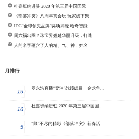
杜嘉班纳进驻 2020 年第三届中国国际
《部落冲突》八周年真会玩 玩家线下聚
IDG“全球领先品牌”奖项揭晓 哈奇智能
周六福出圈？珠宝界翘楚华丽升级，打造
人的名字蕴含了人的精、气、神；姓名，
月排行
罗永浩直播“卖油”战绩瞩目，金龙鱼...
19
杜嘉班纳进驻 2020 年第三届中国国...
16
“鼠”不尽的精彩《部落冲突》新春活...
5