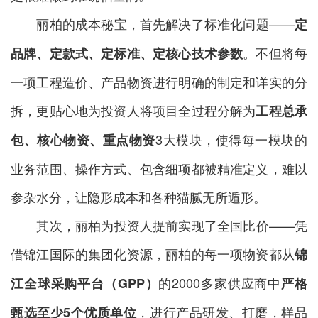
丽柏的成本秘宝，首先解决了标准化问题——
定
。不但将每
品牌
、
定款式
、
定标准
、定核心
技术参数
一项工程造价、产品物资进行明确的制定和详实的分
拆，更贴心地为投资人将项目全过程分解为
工程总承
3大模块，使得每一模块的
包、核心物资、重点物资
业务范围、操作方式、包含细项都被精准定义，难以
参杂水分，让隐形成本和各种猫腻无所遁形。
其次，丽柏为投资人提前实现了全国比价——凭
借锦江国际的集团化资源，丽柏的每一项物资都从
锦
的2000多家供应商中
江全球采购平台（GPP）
严格
，进行产品研发、打磨，样品
甄选至少5个优质单位