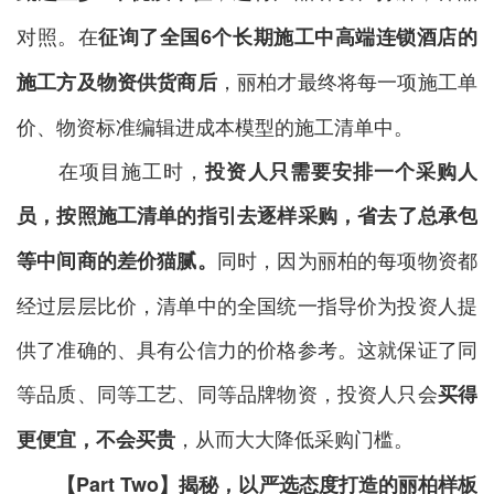
对照。在
征询了全国6个长期施工中高端连锁酒店的
，丽柏才最终将每一项施工单
施工方及物资供货商后
价、物资标准编辑进成本模型的施工清单中。
在项目施工时，
投资人只需要
安排一个采购人
员
，
按照
施工清单
的
指引去
逐样
采购
，省
去了总承包
同时，因为丽柏的每项物资都
等
中间商的差价猫腻
。
经过层层比价，清单中的全国统一指导价为投资人提
供了准确的、具有公信力的价格参考。这就保证了同
等品质、同等工艺、同等品牌物资，投资人只会
买得
，从而大大降低采购门槛。
更便宜，不会买贵
【Part Two】揭秘，以严选态度打造的丽柏样板