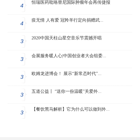
恒瑞医药吡咯替尼国际肿瘤年会再传捷报
4
疫无情 人有爱 冠羚羊行定向捐赠武...
4
2020中国天柱山星空音乐节震撼开唱
3
会展服务暖人心|中国创业者大会组委...
3
欧姆龙进博会！ 展示“新常态时代”...
3
五道公益丨 “送你一份温暖”关爱外...
3
【餐饮黑马解析】它为什么可以做到外...
3